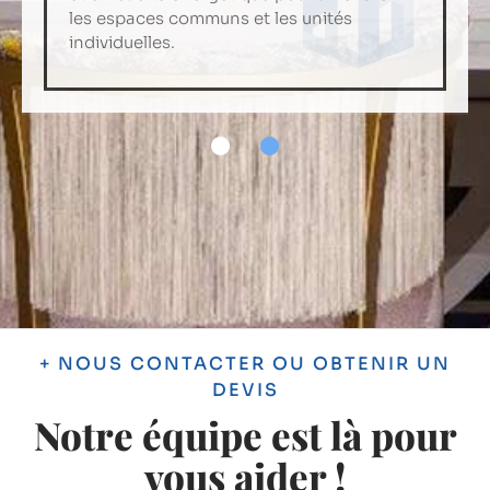
les espaces communs et les unités
une atmosphère qui rehausse l’expérience
individuelles.
globale de l’hospitalité.
+ NOUS CONTACTER OU OBTENIR UN
DEVIS
Notre équipe est là pour
vous aider !