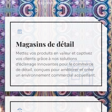
expérience unique.
Résidentiel
Magasins de détail
Illuminez votre maison avec nos solutions
Mettez vos produits en valeur et captivez
d’éclairage résidentiel exceptionnelles,
vos clients grâce à nos solutions
conçues pour créer une atmosphère
d’éclairage innovantes pour le commerce
chaleureuse et invitante tout en
de détail, conçues pour améliorer et créer
améliorant la fonctionnalité et le style.
un environnement commercial accueillant.