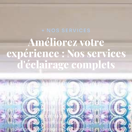
+ NOS SERVICES
Améliorez votre
expérience : Nos services
d'éclairage complets
Notre gamme complète de services d’éclairage est
conçue pour répondre à tous vos besoins. De la
conception à l’installation et à la maintenance, en
passant par le conseil, nous proposons des solutions
globales garantissant une intégration parfaite et des
performances optimales. Faites confiance à notre
expertise pour transformer votre espace grâce à des
solutions d’éclairage exceptionnelles et vivre une