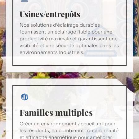
Espace de bureau
Usines/entrepôts
Nos solutions d’éclairage durables
Transformez votre espace de travail en un
fournissent un éclairage fiable pour une
environnement productif et inspirant
productivité maximale et garantissent une
grâce à nos solutions d’éclairage de
visibilité et une sécurité optimales dans les
bureau, qui allient éclairage optimal et
environnements industriels.
efficacité énergétique.
Familles multiples
Hôtels / Restaurants
Créer un environnement accueillant pour
Créez l’ambiance parfaite pour vos invités
les résidents, en combinant fonctionnalité
grâce à nos solutions d’éclairage pour
et efficacité énergétique pour améliorer
hôtels et restaurants, conçues pour créer