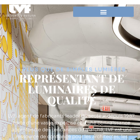
+ PLUS QUE DE SIMPLES LUMIÈRES
REPRÉSENTANT DE
LUMINAIRES DE
QUALITÉ
LVF, agent de fabricants leader du secteur depuis 1987.
Forte d’une vaste expertise et d’une connaissance
approfondie des tendances du marché, LVF est une
ressource de confiance pour les architectes, les